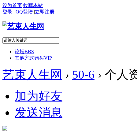
设为首页
收藏本站
登录
|
QQ登陆
|
立即注册
论坛
BBS
其他方式购买VIP
艺束人生网
›
50-6
›
个人
加为好友
发送消息