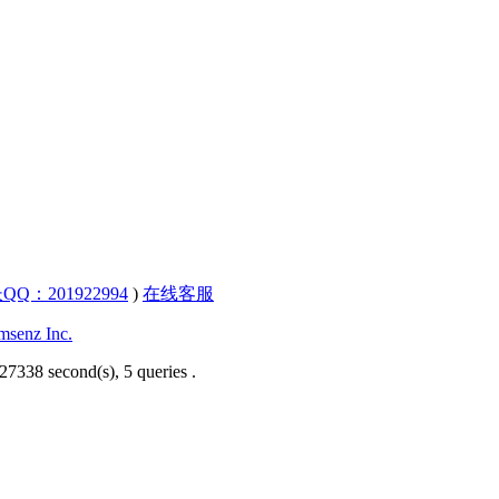
QQ：201922994
)
在线客服
senz Inc.
27338 second(s), 5 queries .