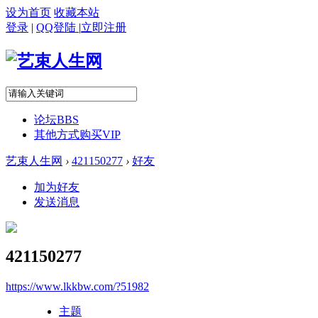
设为首页
收藏本站
登录
|
QQ登陆
|
立即注册
论坛
BBS
其他方式购买VIP
艺束人生网
›
421150277
›
好友
加为好友
发送消息
421150277
https://www.lkkbw.com/?51982
主题