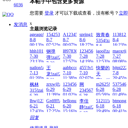
本帖子中包含更多资源
6036
您需要
登录
才可以下载或查看，没有帐号？
立即
x
发消息
主题浏览记录
ageaqq!zai!2026-
1542538255!zai!2026-
A123456...!zai!2026-
spring1990!zai!2026-
1138123
致青春
8-8
8-7
8-7
8-6
8-4
5354!zai!2026-
00:13!read!
07:52!read!
00:07!read!
18:27!read!
16:23!re
8-6
02:13!read!
hhh101010!zai!2026-
l897830689!zai!2026-
1234567890123!zai!2026-
jaool!zai!2026-
maoxrji!
钢弹
7-30
7-30
7-28
7-28
7-27
弹!zai!2026-
23:13!read!
17:57!read!
14:19!read!
12:53!read!
08:08!re
7-30
nailon!zai!2026-
aabbccdd!zai!2026-
455′fv!zai!2026-
hjtnt222
王
快樂的
21:21!read!
7-13
7-10
7-10
7-8
龙!zai!2026-
天
01:20!read!
11:38!read!
02:07!read!
20:45!re
7-11
空!zai!2026-
zrxwjl!zai!2026-
123456789qwe!zai!2026-
m2625!zai!2026-
5375469
枫林
网
16:21!read!
7-9
6-29
6-29
6-28
6-28
315!zai!2026-
23456789!zai!2026-
21:11!read!
11:39!read!
01:02!read!
05:59!read!
01:49!re
6-29
6-28
19:47!read!
21:08!read!
lbwj123!zai!2026-
Grdfff!zai!2026-
hellonuke!zai!2026-
51211!zai!2026-
btmong!
李佳
6-21
6-21
6-20
6-18
6-18
静!zai!2026-
17:43!read!
17:25!read!
15:16!read!
19:49!read!
00:41!re
6-19
回复
00:00!read!