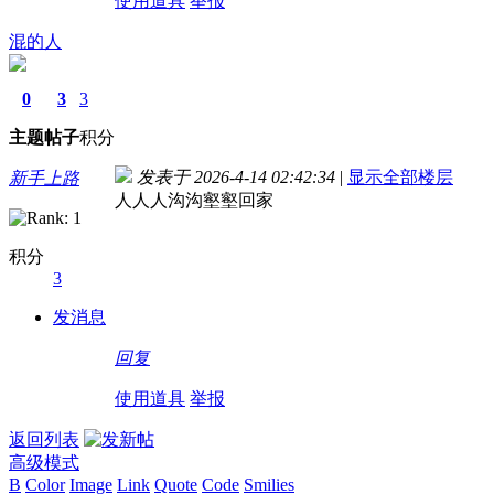
使用道具
举报
混的人
0
3
3
主题
帖子
积分
发表于 2026-4-14 02:42:34
|
显示全部楼层
新手上路
人人人沟沟壑壑回家
积分
3
发消息
回复
使用道具
举报
返回列表
高级模式
B
Color
Image
Link
Quote
Code
Smilies