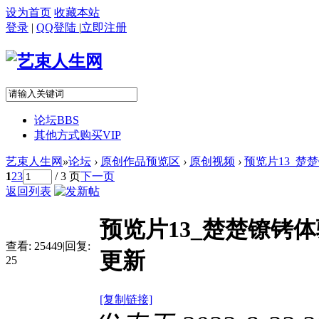
设为首页
收藏本站
登录
|
QQ登陆
|
立即注册
论坛
BBS
其他方式购买VIP
艺束人生网
»
论坛
›
原创作品预览区
›
原创视频
›
预览片13_楚楚镣
1
2
3
/ 3 页
下一页
返回列表
预览片13_楚楚镣铐体验
查看:
25449
|
回复:
更新
25
[复制链接]