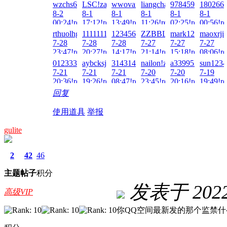
wzchs666!zai!2026-
LSC!zai!2026-
wwovar!zai!2026-
liangchao!zai!2026-
978459211!zai!2
1802667
8-3
8-2
8-1
8-1
8-1
8-1
8-1
04:38!re
00:24!read!
17:12!read!
13:49!read!
11:26!read!
02:25!read!
00:56!re
rthuolhgf!zai!2026-
1111111aaa!zai!2026-
1234567890123!zai!2026-
ZZBBLL!zai!2026-
mark123321!zai!
maoxrji!
7-28
7-28
7-28
7-27
7-27
7-27
23:47!read!
20:27!read!
14:17!read!
21:14!read!
15:18!read!
08:06!re
012333!zai!2026-
aybcksj!zai!2026-
314314!zai!2026-
nailon!zai!2026-
a3399521!zai!20
sun1234
7-21
7-21
7-21
7-20
7-20
7-19
20:36!read!
19:26!read!
08:47!read!
23:45!read!
20:16!read!
19:49!re
回复
使用道具
举报
gulite
2
42
46
主题
帖子
积分
发表于 2022-
高级VIP
你QQ空间最新发的那个监禁