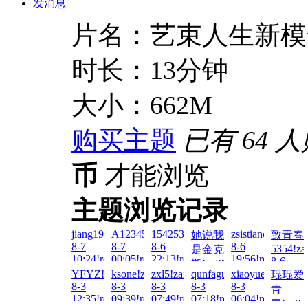
发消息
片名：艺束人生新模
时长：13分钟
大小：662M
购买主题
已有 64 
币
才能浏览
主题浏览记录
jiang1992!zai!2026-
A123456...!zai!2026-
1542538255!zai!2026-
zsistiancai!zai!20
她说我
致青春
8-7
8-7
8-6
8-6
5354!za
是金克
10:24!read!
00:05!read!
22:13!read!
19:56!read!
8-6
斯!zai!2026-
02:03!re
YFYZ!zai!2026-
ksone!zai!2026-
zxl5!zai!2026-
qunfaguo666666!zai!2026
xiaoyuefensi!zai
琨琨爱
8-6
8-3
8-3
8-3
8-3
8-3
青
20:59!read!
12:35!read!
09:39!read!
07:49!read!
07:18!read!
06:04!read!
青!zai!2