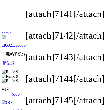
[attach]7141[/attach]
[attach]7142[/attach]
admin
1953
2130
6036
主题
帖子
积分
[attach]7143[/attach]
管理员
[attach]7144[/attach]
积分
6036
[attach]7145[/attach]