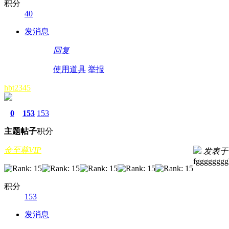
积分
40
发消息
回复
使用道具
举报
hbt2345
0
153
153
主题
帖子
积分
金至尊VIP
发表于 20
fgggggggg
积分
153
发消息