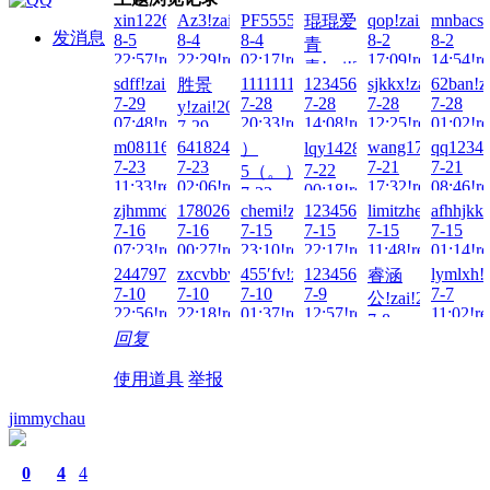
xin122698!zai!2026-
Az3!zai!2026-
PF5555!zai!2026-
qop!zai!2026-
mnbacs!
琨琨爱
发消息
8-5
8-4
8-4
8-2
8-2
青
22:57!read!
22:29!read!
02:17!read!
17:09!read!
14:54!re
青!zai!2026-
sdff!zai!2026-
1111111aaa!zai!2026-
1234567890123!zai!2026-
sjkkx!zai!2026-
62ban!z
胜景
8-3
7-29
7-28
7-28
7-28
7-28
y!zai!2026-
05:16!read!
07:48!read!
20:33!read!
14:08!read!
12:25!read!
01:02!re
7-29
03:07!read!
m081163!zai!2026-
641824693!zai!2026-
wang172@!zai!2
qq12345
）
lqy14285790！!zai!2026-
7-23
7-23
7-21
7-21
7-22
5（。）!zai!2026-
11:33!read!
02:06!read!
17:32!read!
08:46!re
00:18!read!
7-22
zjhmmdou!zai!2026-
17802659663!zai!2026-
chemi!zai!2026-
123456789054321!zai!20
limitzhen!zai!202
afhhjkk!
01:03!read!
7-16
7-16
7-15
7-15
7-15
7-15
07:23!read!
00:27!read!
23:10!read!
22:17!read!
11:48!read!
01:14!re
2447973717!zai!2026-
zxcvbbvcxz!zai!2026-
455′fv!zai!2026-
123456Q!zai!2026-
lymlxh!
睿涵
7-10
7-10
7-10
7-9
7-7
公!zai!2026-
22:56!read!
22:18!read!
01:37!read!
12:57!read!
11:02!re
7-8
回复
09:50!read!
使用道具
举报
jimmychau
0
4
4