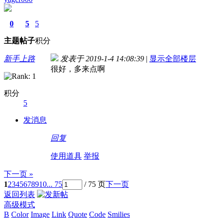
0
5
5
主题
帖子
积分
新手上路
发表于 2019-1-4 14:08:39
|
显示全部楼层
很好，多来点啊
积分
5
发消息
回复
使用道具
举报
下一页 »
1
2
3
4
5
6
7
8
9
10
... 75
/ 75 页
下一页
返回列表
高级模式
B
Color
Image
Link
Quote
Code
Smilies