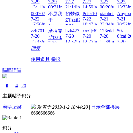
7-29
7-29
7-27
7-27
7-27
7-25
13:11!read!
00:31!read!
21:14!read!
14:59!read!
00:20!read!
13:33!re
0007070707070!zai!2026-
Peter100713!zai!2026-
xiaoheizi!zai!202
Anyuxni
不是我
如梦似
7-22
7-22
7-21
7-21
干
幻!zai!2026-
17:56!read!
10:47!read!
23:04!read!
20:52!re
7-22
的!zai!2026-
zzh701318!zai!2026-
hzk427!zai!2026-
xxzljc6!zai!2026-
123eddd!zai!202
50-
摩拉克
15:06!read!
7-22
7-20
7-20
7-20
7-20
6!zai!20
斯!zai!2026-
15:11!read!
15:33!read!
12:32!read!
12:25!read!
11:38!read!
7-20
7-20
02:57!re
回复
13:21!read!
使用道具
举报
喵喵喵喵
0
4
20
主题
帖子
积分
新手上路
发表于 2019-1-2 18:44:20
|
显示全部楼层
6666666666
积分