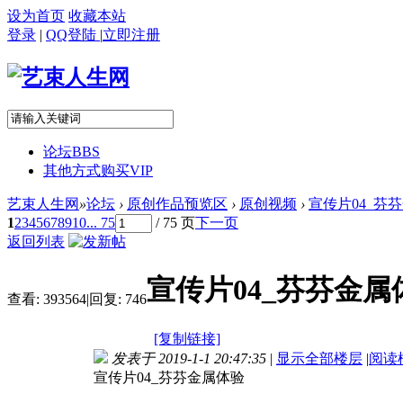
设为首页
收藏本站
登录
|
QQ登陆
|
立即注册
论坛
BBS
其他方式购买VIP
艺束人生网
»
论坛
›
原创作品预览区
›
原创视频
›
宣传片04_芬芬金
1
2
3
4
5
6
7
8
9
10
... 75
/ 75 页
下一页
返回列表
宣传片04_芬芬金属体
查看:
393564
|
回复:
746
[复制链接]
发表于 2019-1-1 20:47:35
|
显示全部楼层
|
阅读
宣传片04_芬芬金属体验