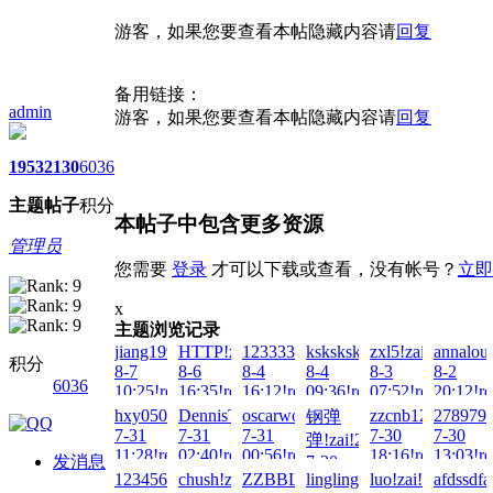
游客，如果您要查看本帖隐藏内容请
回复
备用链接：
admin
游客，如果您要查看本帖隐藏内容请
回复
1953
2130
6036
主题
帖子
积分
本帖子中包含更多资源
管理员
您需要
登录
才可以下载或查看，没有帐号？
立即
x
主题浏览记录
jiang1992!zai!2026-
HTTP!zai!2026-
1233331!zai!2026-
ksksksksks!zai!2026-
zxl5!zai!2026-
annalou
积分
8-7
8-6
8-4
8-4
8-3
8-2
6036
10:25!read!
16:35!read!
16:12!read!
09:36!read!
07:52!read!
20:12!re
hxy050923!zai!2026-
DennisTrogs!zai!2026-
oscarwong2021!zai!2026-
zzcnb123!zai!202
2789798
钢弹
7-31
7-31
7-31
7-30
7-30
弹!zai!2026-
11:28!read!
02:40!read!
00:56!read!
18:16!read!
13:03!re
发消息
7-30
123456Q!zai!2026-
chush!zai!2026-
ZZBBLL!zai!2026-
lingling!zai!2026-
luo!zai!2026-
afdssdfa
21:20!read!