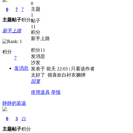
0
主题
0
7
7
1
主题
帖子
积分
帖子
11
新手上路
积分
新手上路
积分11
积分
发消息
7
沙发
发消息
发表于 前天 22:03 | 只看该作者
太好了 很喜欢白衬衣捆绑
回复
使用道具
举报
静静的装逼
0
3
21
主题
帖子
积分