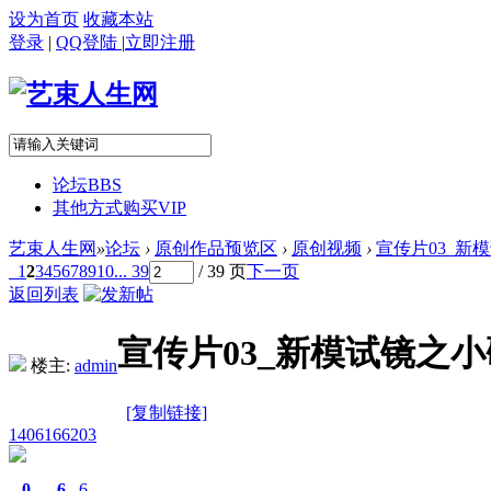
设为首页
收藏本站
登录
|
QQ登陆
|
立即注册
论坛
BBS
其他方式购买VIP
艺束人生网
»
论坛
›
原创作品预览区
›
原创视频
›
宣传片03_新模试
1
2
3
4
5
6
7
8
9
10
... 39
/ 39 页
下一页
返回列表
宣传片03_新模试镜之小碟
楼主:
admin
[复制链接]
1406166203
0
6
6