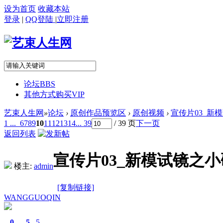
设为首页
收藏本站
登录
|
QQ登陆
|
立即注册
论坛
BBS
其他方式购买VIP
艺束人生网
»
论坛
›
原创作品预览区
›
原创视频
›
宣传片03_新模试
1 ...
6
7
8
9
10
11
12
13
14
... 39
/ 39 页
下一页
返回列表
宣传片03_新模试镜之小碟
楼主:
admin
[复制链接]
WANGGUOQIN
0
5
5