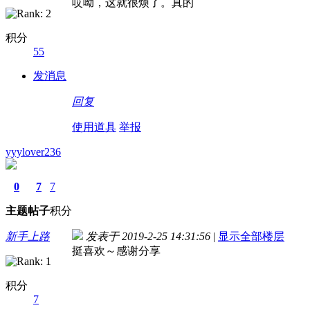
哎呦，这就很烦了。真的
积分
55
发消息
回复
使用道具
举报
yyylover236
0
7
7
主题
帖子
积分
新手上路
发表于 2019-2-25 14:31:56
|
显示全部楼层
挺喜欢～感谢分享
积分
7