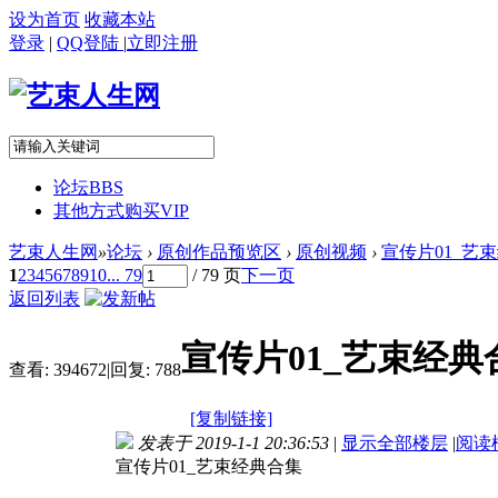
设为首页
收藏本站
登录
|
QQ登陆
|
立即注册
论坛
BBS
其他方式购买VIP
艺束人生网
»
论坛
›
原创作品预览区
›
原创视频
›
宣传片01_艺束经
1
2
3
4
5
6
7
8
9
10
... 79
/ 79 页
下一页
返回列表
宣传片01_艺束经典合
查看:
394672
|
回复:
788
[复制链接]
发表于 2019-1-1 20:36:53
|
显示全部楼层
|
阅读
宣传片01_艺束经典合集