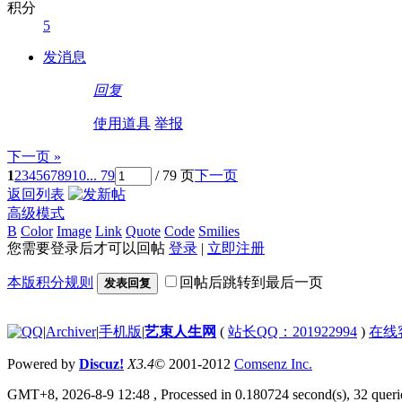
积分
5
发消息
回复
使用道具
举报
下一页 »
1
2
3
4
5
6
7
8
9
10
... 79
/ 79 页
下一页
返回列表
高级模式
B
Color
Image
Link
Quote
Code
Smilies
您需要登录后才可以回帖
登录
|
立即注册
本版积分规则
回帖后跳转到最后一页
发表回复
|
Archiver
|
手机版
|
艺束人生网
(
站长QQ：201922994
)
在线
Powered by
Discuz!
X3.4
© 2001-2012
Comsenz Inc.
GMT+8, 2026-8-9 12:48
, Processed in 0.180724 second(s), 32 querie