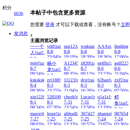
积分
本帖子中包含更多资源
6036
您需要
登录
才可以下载或查看，没有帐号？
立即
发消息
x
主题浏览记录
ydd!zai!2026-
sun123456789!zai!2026-
wukqai!zai!2026-
AAArsmls!zai!20
lingling
一一个
8-8
8-8
8-8
8-8
8-8
人!zai!2026-
23:04!read!
19:19!read!
18:39!read!
18:36!read!
17:06!re
8-9
jnjnj!zai!2026-
A123456...!zai!2026-
z820!zai!2026-
netflix!zai!2026-
asdf223
杨小
08:33!read!
8-7
8-7
8-7
8-6
8-6
龙!zai!2026-
09:54!read!
08:35!read!
00:12!read!
23:23!read!
21:04!re
8-7
ksksksksks!zai!2026-
zzj188!zai!2026-
11123!zai!2026-
dcg!zai!2026-
62ban!zai!2026-
zxl5!zai
09:09!read!
8-4
8-3
8-3
8-3
8-3
8-3
09:36!read!
23:25!read!
21:04!read!
16:26!read!
12:48!read!
07:50!re
xin122698!zai!2026-
5281000796!zai!2026-
chush!zai!2026-
Lucas!zai!2026-
q1a1z1w1e1!zai!
鳄
8-1
8-1
7-31
7-31
7-31
鱼!zai!2
08:34!read!
07:20!read!
23:54!read!
13:58!read!
12:19!read!
7-30
maoxrji!zai!2026-
hope!zai!2026-
afdssdfadsffs!zai!2026-
3074276607!zai!2026-
zhangzihao!zai!2
987654h
21:31!re
7-27
7-25
7-25
7-25
7-24
7-24
08:03!read!
22:36!read!
13:33!read!
10:57!read!
23:07!read!
03:36!re