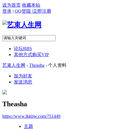
设为首页
收藏本站
登录
|
QQ登陆
|
立即注册
论坛
BBS
其他方式购买VIP
艺束人生网
›
Theasha
›
个人资料
加为好友
发送消息
Theasha
https://www.lkkbw.com/?51449
主题