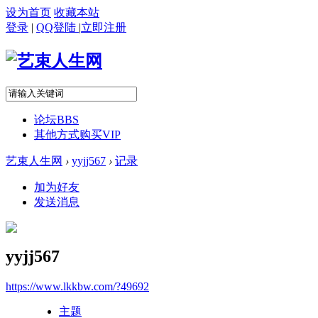
设为首页
收藏本站
登录
|
QQ登陆
|
立即注册
论坛
BBS
其他方式购买VIP
艺束人生网
›
yyjj567
›
记录
加为好友
发送消息
yyjj567
https://www.lkkbw.com/?49692
主题