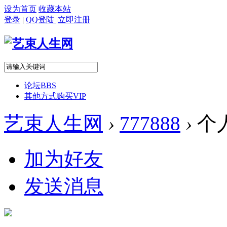
设为首页
收藏本站
登录
|
QQ登陆
|
立即注册
论坛
BBS
其他方式购买VIP
艺束人生网
›
777888
›
个
加为好友
发送消息