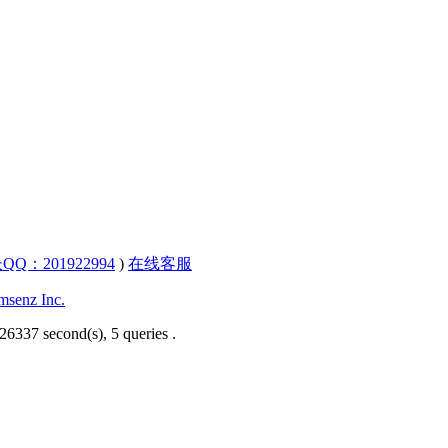
QQ：201922994
)
在线客服
senz Inc.
26337 second(s), 5 queries .