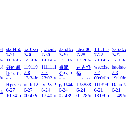
i!2026-
4414!zai!2026-
sl23456!zai!2026-
520!zai!2026-
ljx!zai!2026-
dand!zai!2026-
ideal0617!zai!2026-
13131565700!zai!20
SaSa!zai!20
7-31
7-30
7-30
7-29
7-28
7-22
7-22
!read!
11:36!read!
14:58!read!
14:19!read!
14:11!read!
17:20!read!
23:19!read!
12:33!read!
6-
!zai!2026-
1191193576!zai!2026-
1111111aaa!zai!2026-
wscc!zai!2026-
haohao1998!
好的谢
睿涵
古古怪
7-8
7-7
7-4
7-3
谢!zai!2026-
公!zai!2026-
怪
!read!
13:34!read!
23:02!read!
09:04!read!
19:10!read!
7-8
7-7
gg!zai!2026-
Hjy316!zai!2026-
mufc12345!zai!2026-
fvh!zai!2026-
jy934443345!zai!2026-
13888888888!zai!2026-
111399!zai!2026-
Datou!zai!2
15:25!read!
20:53!read!
7-5
6-27
6-27
6-24
6-24
6-24
6-21
6-21
02:59!read!
!2026-
10:34!read!
00:47!read!
17:40!read!
02:43!read!
01:28!read!
18:09!read!
11:49!read!
!read!