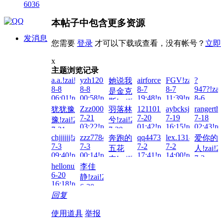
6036
本帖子中包含更多资源
发消息
您需要
登录
才可以下载或查看，没有帐号？
立即
x
主题浏览记录
a.a.!zai!2026-
yzh1201..!zai!2026-
airforce91166!zai!2026-
FGV!zai!2026-
?
她说我
8-8
8-8
8-7
8-7
947?!za
是金克
06:01!read!
00:58!read!
19:48!read!
11:39!read!
8-6
斯!zai!2026-
22:05!re
Zzz000!zai!2026-
1211012110!zai!2026-
aybcksj!zai!2026
rangerth
犹犹豫
羽落林
8-7
7-21
7-20
7-19
7-18
豫!zai!2026-
兮!zai!2026-
23:59!read!
03:22!read!
01:42!read!
16:15!read!
02:43!re
7-21
7-20
chjjjjjj!zai!2026-
zzz778433215!zai!2026-
qq447375477!zai!2026-
lex.1314!zai!202
奔跑的
爱你的
23:05!read!
09:44!read!
7-3
7-3
7-2
7-2
五花
人!zai!2
09:40!read!
00:14!read!
17:41!read!
14:00!read!
7-2
肉!zai!2026-
hellonuke!zai!2026-
李佳
09:45!re
7-2
6-20
静!zai!2026-
22:54!read!
16:18!read!
6-20
回复
00:19!read!
使用道具
举报