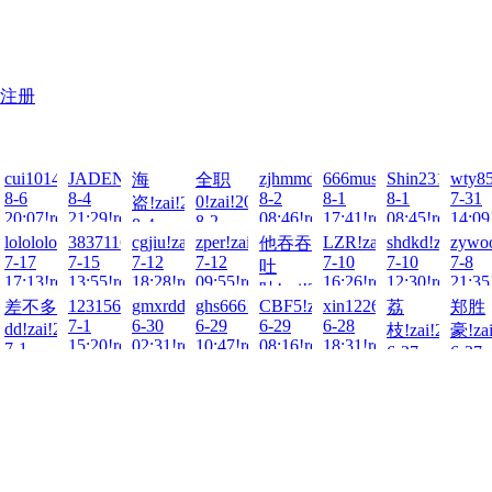
注册
cui1014378065!zai!2026-
JADENG22222!zai!2026-
zjhmmdou!zai!2026-
666music!zai!2026-
Shin231199!za
wty85
海
全职
i!2026-
8-6
8-4
8-2
8-1
8-1
7-31
0!zai!2026-
盗!zai!2026-
20:07!read!
21:29!read!
08:46!read!
17:41!read!
08:45!read!
14:09
8-2
8-4
ad!
08:57!read!
-
elone!zai!2026-
lolololo!zai!2026-
3837116307!zai!2026-
cgjiu!zai!2026-
zper!zai!2026-
LZR!zai!2026-
shdkd!zai!202
zywoo
他吞吞
01:43!read!
7-17
7-15
7-12
7-12
7-10
7-10
7-8
吐
ad!
17:13!read!
13:55!read!
18:28!read!
09:55!read!
16:26!read!
12:30!read!
21:35
吐!zai!2026-
6-
123156789!zai!2026-
gmxrdd!zai!2026-
ghs666!zai!2026-
CBF5!zai!2026-
xin122698!zai!2026-
差不多
荔
郑胜
7-10
7-1
6-30
6-29
6-29
6-28
dd!zai!2026-
026-
枝!zai!2026-
豪!zai
16:59!read!
15:20!read!
02:31!read!
10:47!read!
08:16!read!
18:31!read!
7-1
6-27
6-27
21:57!read!
ad!
21:57!read!
11:00