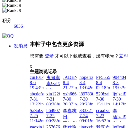
积分
6036
本帖子中包含更多资源
发消息
您需要
登录
才可以下载或查看，没有帐号？
立即
x
主题浏览记录
cui1014378065!zai!2026-
JADENG22222!zai!2026-
hope!zai!2026-
PF5555!zai!2026
9044042
鬼鬼祟
8-6
8-4
8-4
8-4
8-3
祟!zai!2026-
19:43!read!
21:27!read!
13:04!read!
02:18!read!
19:02!re
8-6
abcdefghijklmn!zai!2026-
xin122698!zai!2026-
xxh666!zai!2026-
l897830689!zai!2026-
520!zai!2026-
ljx!zai!
17:16!read!
7-31
7-31
7-30
7-30
7-30
7-30
13:22!read!
03:28!read!
20:37!read!
20:23!read!
15:11!read!
14:17!re
SaSa!zai!2026-
li649074346!zai!2026-
333321!zai!2026-
ccaa!zai!2026-
李嘉杭
李
7-25
7-25
7-24
7-23
日
涵!zai!2
11:14!read!
00:28!read!
09:01!read!
16:52!read!
7-23
本!zai!2026-
yaoxin1990!zai!2026-
2576763706!zai!2026-
jingxx!zai!2026-
lyf!zai!
犹犹豫
我喜欢
13:08!re