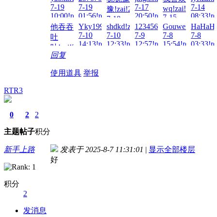
7-24
7-19
7-19
7-17
7-14
wq!zai!2026-
豫!zai!2026-
23:40!read!
10:00!read!
01:56!read!
20:50!read!
08:33!re
7-15
7-18
23:30!read!
Yky1996123!zai!2026-
shdkd!zai!2026-
123456Q!zai!2026-
Gouweiaichishi!z
HaHaHa1
他吞吞
00:06!read!
7-10
7-10
7-9
7-8
7-8
吐
14:13!read!
12:33!read!
12:57!read!
15:54!read!
03:33!re
吐!zai!2026-
回复
7-10
16:54!read!
使用道具
举报
RTR3
0
2
2
主题
帖子
积分
新手上路
发表于 2025-8-7 11:31:01
|
显示全部楼层
好
积分
2
发消息