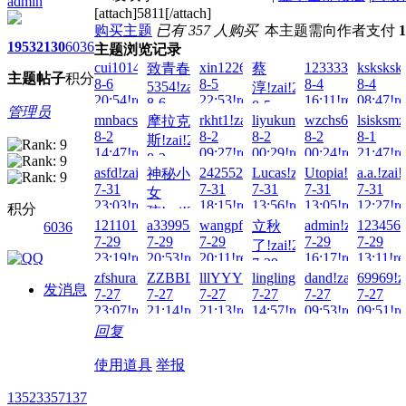
admin
[attach]5811[/attach]
购买主题
已有 357 人购买
本主题需向作者支付
1953
2130
6036
主题浏览记录
cui1014378065!zai!2026-
xin122698!zai!2026-
1233331!zai!202
ksksksks
致青春
蔡
主题
帖子
积分
8-6
8-5
8-4
8-4
5354!zai!2026-
淳!zai!2026-
20:54!read!
22:53!read!
16:11!read!
08:47!re
8-6
8-5
管理员
02:03!read!
mnbacs!zai!2026-
rkht1!zai!2026-
liyukun719!zai!2026-
wzchs666!zai!20
lsisksm
摩拉克
15:43!read!
8-2
8-2
8-2
8-2
8-1
斯!zai!2026-
14:47!read!
09:27!read!
00:29!read!
00:24!read!
21:47!re
8-2
asfd!zai!2026-
242552!zai!2026-
Lucas!zai!2026-
Utopia!zai!2026-
a.a.!zai
神秘小
14:46!read!
7-31
7-31
7-31
7-31
7-31
女
23:03!read!
18:15!read!
13:56!read!
13:05!read!
12:27!re
积分
孩!zai!2026-
1211012110!zai!2026-
a3399521!zai!2026-
wangpf1018!zai!2026-
admin!zai!2026-
123456Q
立秋
6036
7-31
7-29
7-29
7-29
7-29
7-29
了!zai!2026-
20:53!read!
23:19!read!
20:53!read!
20:11!read!
16:17!read!
13:11!re
7-29
zfshura!zai!2026-
ZZBBLL!zai!2026-
lllYYY!zai!2026-
lingling!zai!2026-
dand!zai!2026-
69969!z
17:44!read!
发消息
7-27
7-27
7-27
7-27
7-27
7-27
23:07!read!
21:14!read!
21:13!read!
14:57!read!
09:53!read!
09:51!re
回复
使用道具
举报
13523357137