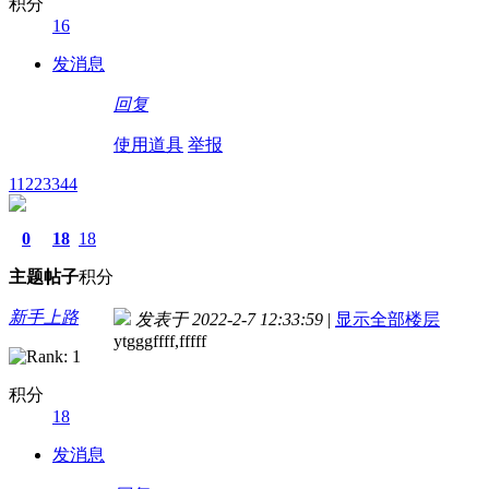
积分
16
发消息
回复
使用道具
举报
11223344
0
18
18
主题
帖子
积分
新手上路
发表于 2022-2-7 12:33:59
|
显示全部楼层
ytgggffff,fffff
积分
18
发消息