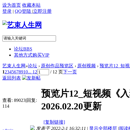
设为首页
收藏本站
登录
|
QQ登陆
|
立即注册
论坛
BBS
其他方式购买VIP
艺束人生网
»
论坛
›
原创作品预览区
›
原创视频
›
预览片12_短视频
1
2
3
4
5
6
7
8
9
10
... 12
/ 12 页
下一页
返回列表
预览片12_短视频《
查看:
89023
|
回复:
2026.02.20更新
114
[复制链接]
发表于 2022-2-1 16:32:11
|
显示全部楼层
|
阅读