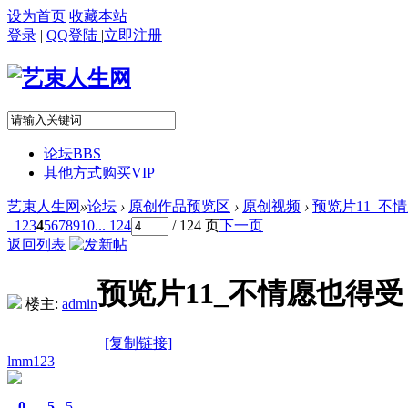
设为首页
收藏本站
登录
|
QQ登陆
|
立即注册
论坛
BBS
其他方式购买VIP
艺束人生网
»
论坛
›
原创作品预览区
›
原创视频
›
预览片11_不情愿
1
2
3
4
5
6
7
8
9
10
... 124
/ 124 页
下一页
返回列表
预览片11_不情愿也得受（
楼主:
admin
[复制链接]
lmm123
0
5
5