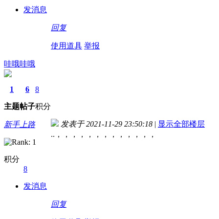
发消息
回复
使用道具
举报
哇哦哇哦
1
6
8
主题
帖子
积分
发表于 2021-11-29 23:50:18
|
显示全部楼层
新手上路
..，，，，，，，，，，，，，
积分
8
发消息
回复