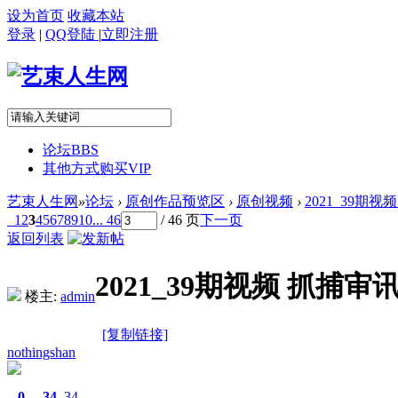
设为首页
收藏本站
登录
|
QQ登陆
|
立即注册
论坛
BBS
其他方式购买VIP
艺束人生网
»
论坛
›
原创作品预览区
›
原创视频
›
2021_39期
1
2
3
4
5
6
7
8
9
10
... 46
/ 46 页
下一页
返回列表
2021_39期视频 抓捕
楼主:
admin
[复制链接]
nothingshan
0
34
34