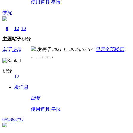
使用道具
举报
梦沉
0
12
12
主题
帖子
积分
发表于 2021-11-29 23:57:57
|
显示全部楼层
新手上路
。，，，，
积分
12
发消息
回复
使用道具
举报
952868732