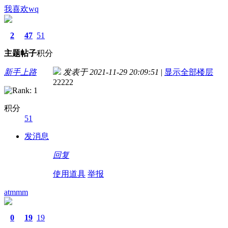
我喜欢wq
2
47
51
主题
帖子
积分
新手上路
发表于 2021-11-29 20:09:51
|
显示全部楼层
22222
积分
51
发消息
回复
使用道具
举报
atmmm
0
19
19