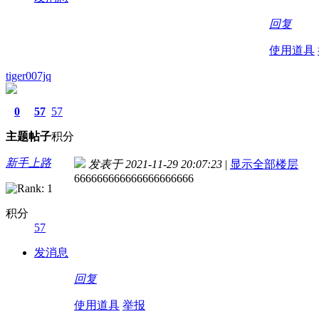
回复
使用道具
tiger007jq
0
57
57
主题
帖子
积分
新手上路
发表于 2021-11-29 20:07:23
|
显示全部楼层
666666666666666666666
积分
57
发消息
回复
使用道具
举报