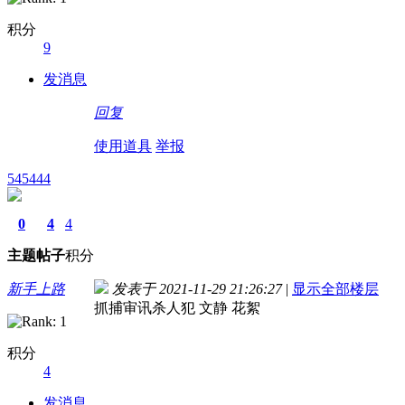
积分
9
发消息
回复
使用道具
举报
545444
0
4
4
主题
帖子
积分
新手上路
发表于 2021-11-29 21:26:27
|
显示全部楼层
抓捕审讯杀人犯 文静 花絮
积分
4
发消息