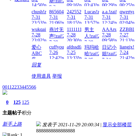
斯!zai!2026-
14:50!read!
09:16!read!
03:43!read!
00:29!read!
00:25!re
8-2
chush!zai!2026-
86560416!zai!2026-
242552!zai!2026-
Lucas!zai!2026-
a.a.!zai!2026-
qwertyu
14:47!read!
7-31
7-31
7-31
7-31
7-31
7-31
23:53!read!
21:06!read!
18:15!read!
13:57!read!
12:24!read!
02:04!re
wukqai!zai!2026-
1111111aaa!zai!2026-
AAArsmls!zai!20
ZZBBLL
燕过无
男主
7-28
7-28
7-28
7-27
声!zai!2026-
人!zai!2026-
23:02!read!
20:30!read!
09:58!read!
21:13!re
7-28
7-28
cuffyou!zai!2026-
afdssdfadsffs!zai!2026-
liangjx!
爱心
玛玛哈
日记小
22:59!read!
11:42!read!
7-26
7-25
7-24
ABC
哈!zai!2026-
姐!zai!2026-
12:42!read!
13:33!read!
21:42!re
先
7-25
7-24
回复
01:08!read!
22:05!read!
把!zai!2026-
7-26
使用道具
举报
14:14!read!
00112233445566
0
125
125
主题
帖子
积分
新手上路
发表于 2021-11-29 20:00:34
|
显示全部楼层
8888888888888888