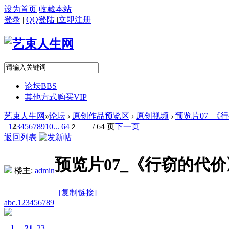
设为首页
收藏本站
登录
|
QQ登陆
|
立即注册
论坛
BBS
其他方式购买VIP
艺束人生网
»
论坛
›
原创作品预览区
›
原创视频
›
预览片07_《行窃
1
2
3
4
5
6
7
8
9
10
... 64
/ 64 页
下一页
返回列表
预览片07_《行窃的代价》
楼主:
admin
[复制链接]
abc.123456789
1
21
23