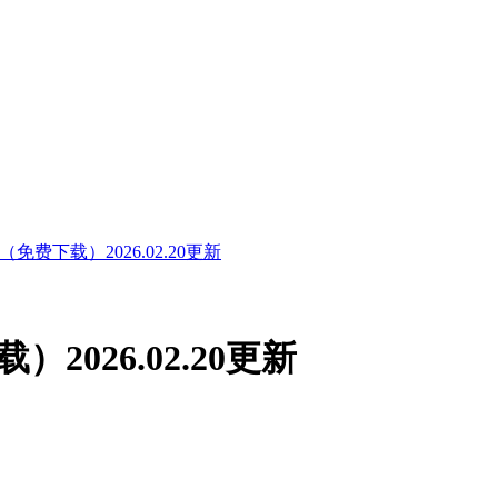
（免费下载）2026.02.20更新
2026.02.20更新