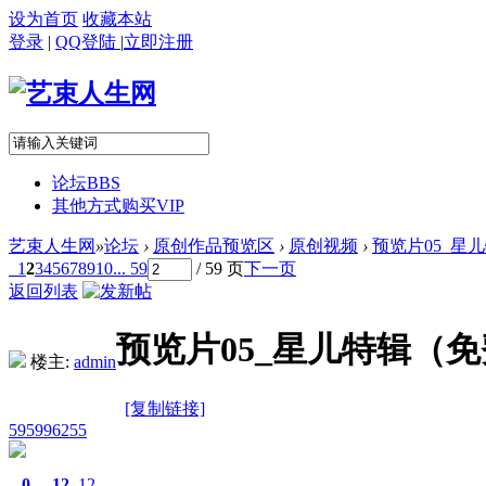
设为首页
收藏本站
登录
|
QQ登陆
|
立即注册
论坛
BBS
其他方式购买VIP
艺束人生网
»
论坛
›
原创作品预览区
›
原创视频
›
预览片05_星儿特
1
2
3
4
5
6
7
8
9
10
... 59
/ 59 页
下一页
返回列表
预览片05_星儿特辑（免费下
楼主:
admin
[复制链接]
595996255
0
12
12