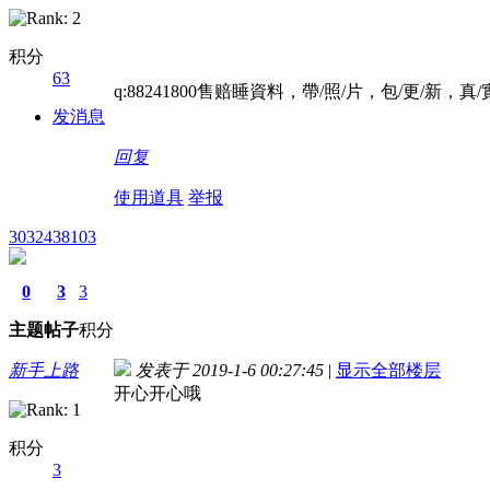
积分
63
q:88241800售赔睡資料，帶/照/片，包/更/新，真/
发消息
回复
使用道具
举报
3032438103
0
3
3
主题
帖子
积分
新手上路
发表于 2019-1-6 00:27:45
|
显示全部楼层
开心开心哦
积分
3