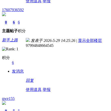
使用道具
举报
17607936592
0
6
6
主题
帖子
积分
新手上路
发表于 2026-5-29 14:25:26
|
显示全部楼层
97994848664545
积分
6
发消息
回复
使用道具
举报
qwe155
0
5
5