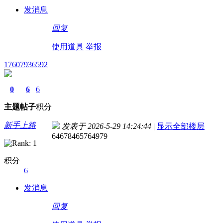
发消息
回复
使用道具
举报
17607936592
0
6
6
主题
帖子
积分
新手上路
发表于 2026-5-29 14:24:44
|
显示全部楼层
64678465764979
积分
6
发消息
回复