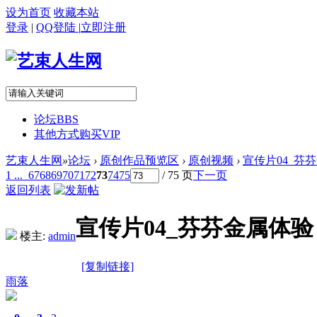
设为首页
收藏本站
登录
|
QQ登陆
|
立即注册
论坛
BBS
其他方式购买VIP
艺束人生网
»
论坛
›
原创作品预览区
›
原创视频
›
宣传片04_芬芬金
1 ...
67
68
69
70
71
72
73
74
75
/ 75 页
下一页
返回列表
宣传片04_芬芬金属体验（
楼主:
admin
[复制链接]
雨落