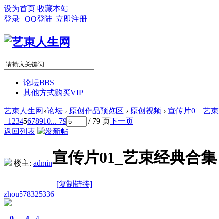
设为首页
收藏本站
登录
|
QQ登陆
|
立即注册
论坛
BBS
其他方式购买VIP
艺束人生网
»
论坛
›
原创作品预览区
›
原创视频
›
宣传片01_艺束经
1
2
3
4
5
6
7
8
9
10
... 79
/ 79 页
下一页
返回列表
宣传片01_艺束经典合集（
楼主:
admin
[复制链接]
zhou578325336
0
4
4