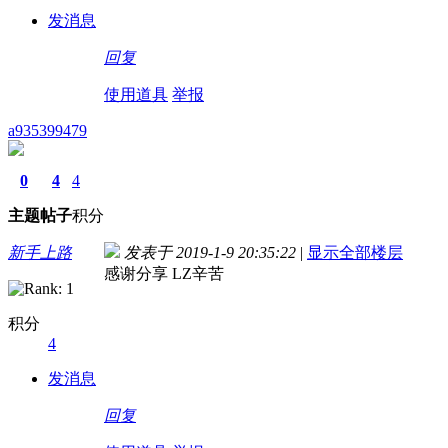
发消息
回复
使用道具
举报
a935399479
0
4
4
主题
帖子
积分
新手上路
发表于 2019-1-9 20:35:22
|
显示全部楼层
感谢分享 LZ辛苦
积分
4
发消息
回复