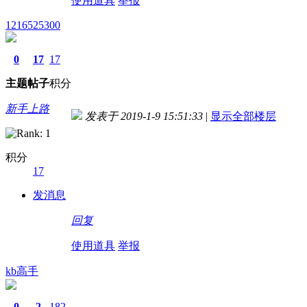
使用道具
举报
1216525300
0
17
17
主题
帖子
积分
新手上路
发表于 2019-1-9 15:51:33
|
显示全部楼层
积分
17
发消息
回复
使用道具
举报
kb高手
0
2
182