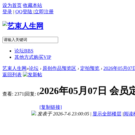
设为首页
收藏本站
登录
|
QQ登陆
|
立即注册
论坛
BBS
其他方式购买VIP
艺束人生网
»
论坛
›
原创作品预览区
›
定拍预览
›
2026年05月0
返回列表
2026年05月07日 
查看:
2371
|
回复:
0
[复制链接]
发表于 2026-7-6 23:00:05
|
显示全部楼层
|
阅读