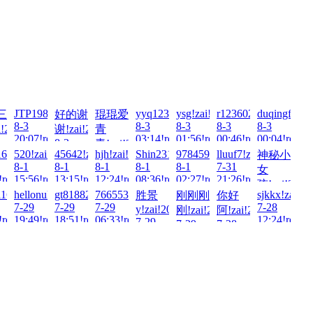
JTP1980!zai!2026-
yyq123!zai!2026-
ysg!zai!2026-
r12360225!zai!2026-
duqingfeiwu
三
好的谢
琨琨爱
8-3
8-3
8-3
8-3
8-3
!2026-
谢!zai!2026-
青
20:07!read!
03:14!read!
01:56!read!
00:46!read!
00:04!read!
8-3
青!zai!2026-
6!zai!2026-
520!zai!2026-
45642!zai!2026-
hjh!zai!2026-
Shin231199!zai!2026-
978459211!zai!2026-
lluuf7!zai!2026-
神秘小
!read!
13:39!read!
8-3
8-1
8-1
8-1
8-1
8-1
7-31
-
女
05:15!read!
!read!
15:56!read!
13:15!read!
12:24!read!
08:36!read!
02:27!read!
21:26!read!
孩!zai!2026
16307!zai!2026-
hellonuke!zai!2026-
gt818828!zai!2026-
7665538!zai!2026-
sjkkx!zai!20
胜景
刚刚刚
你好
7-31
7-29
7-29
7-29
7-28
y!zai!2026-
刚!zai!2026-
阿!zai!2026-
20:55!read!
!read!
19:49!read!
18:51!read!
06:33!read!
12:24!read!
7-29
7-29
7-28
03:07!read!
00:52!read!
20:18!read!