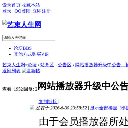
设为首页
收藏本站
登录
|
QQ登陆
|
立即注册
论坛
BBS
其他方式购买VIP
艺束人生网
»
论坛
›
站务区
›
公告区
›
网站播放器升级中公告，预计2
返回列表
网站播放器升级中公告
查看:
1952
|
回复:
2
[复制链接]
发表于 2026-6-30 23:58:52
|
显示全部楼层
|
阅
由于会员播放器所