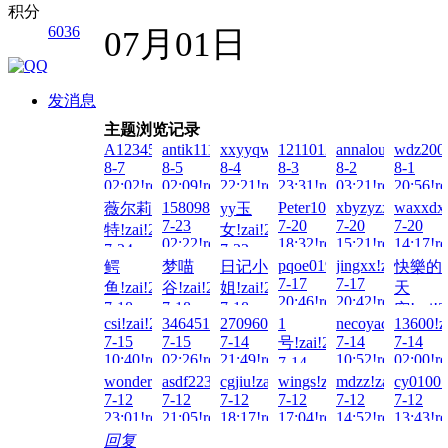
2
积分
6036
07月01日
发消息
主题浏览记录
A123456...!zai!2026-
antik1111!zai!2026-
xxyyqwert!zai!2026-
1211012110!zai!2026-
annalou666888!z
wdz2000
8-7
8-5
8-4
8-3
8-2
8-1
02:02!read!
02:09!read!
22:21!read!
23:31!read!
03:21!read!
20:56!re
15809842345!zai!2026-
Peter100713!zai!2026-
xbyzyzx!zai!2026
waxxdxx
薇尔莉
yy玉
7-23
7-20
7-20
7-20
特!zai!2026-
女!zai!2026-
02:22!read!
18:32!read!
15:21!read!
14:17!re
7-24
7-22
pqoe0192ieur!zai!2026-
jingxx!zai!2026-
鳄
梦喵
日记小
快樂的
01:06!read!
21:48!read!
7-17
7-17
鱼!zai!2026-
谷!zai!2026-
姐!zai!2026-
天
20:46!read!
20:42!read!
7-18
7-18
7-18
空!zai!2
csi!zai!2026-
3464511848!zai!2026-
270960829!zai!2026-
1
necoyaciki!zai!2
13600!z
13:54!read!
11:26!read!
11:07!read!
7-17
7-15
7-15
7-14
7-14
7-14
号!zai!2026-
20:11!re
10:40!read!
02:26!read!
21:49!read!
10:52!read!
02:00!re
7-14
20:23!read!
wonderful147741!zai!2026-
asdf223344!zai!2026-
cgjiu!zai!2026-
wings!zai!2026-
mdzz!zai!2026-
cy01001
7-12
7-12
7-12
7-12
7-12
7-12
23:01!read!
21:05!read!
18:17!read!
17:04!read!
14:52!read!
13:43!re
回复