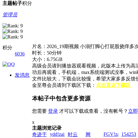
主题
帖子
积分
管理员
片名：2026_19期视频 小溺打脚心打屁股挠痒多
积分
时长：50分钟
6036
大小：6.75GB
高级会员请到播放器观看视频，此版本上传为高
功后再观看，手机端，max系统端测试没事，w
发消息
文件比较大，下载会比较慢，希望大家多多反馈
金至尊会员请到下载区下载：
点击直达下载区
本帖子中包含更多资源
您需要
登录
才可以下载或查看，没有帐号？
立即
x
主题浏览记录
ydd!zai!2026-
FGV!zai!2026-
1542538
奇迹于
时云
网