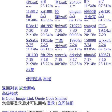
8-8
8-7
8-7
23456789!zai!2026-
你!zai!2026-
音!zai!2026-
23:12!read!
11:54!read!
07:51!re
8-7
8-9
8-7
12:06!read!
1138123980!zai!2026-
zzj188!zai!2026-
dingding0112!zai!2026-
yzh1201.
悦
她说我
02:05!read!
12:26!read!
8-4
8-3
8-3
8-3
潇!zai!2026-
是金克
10:49!read!
16:54!read!
08:12!read!
01:25!re
8-3
斯!zai!2026-
R3be1!zai!2026-
shi19921228!zai!2026-
ljx!zai!2026-
71072325!zai!2026-
wangpf1018!zai!
CIC-
14:27!read!
8-3
7-30
7-30
7-30
7-30
7-29
TAO!zai
01:54!read!
21:16!read!
20:34!read!
14:06!read!
00:03!read!
20:13!read!
7-29
17:27!re
SaSa!zai!2026-
1105zhen!zai!2026-
1990!zai!2026-
15809842345!zai
wjxxd!z
二单
7-25
7-25
7-24
7-24
7-24
元!zai!2026-
11:19!read!
06:11!read!
08:17!read!
03:05!read!
02:48!re
7-24
101109tt!zai!2026-
ftft12!zai!2026-
wgcc!zai!2026-
drkylo!zai!2026-
nimabi7!zai!2026
1896712
21:51!read!
7-18
7-18
7-18
7-17
7-17
7-16
21:20!read!
15:22!read!
00:36!read!
23:25!read!
23:14!read!
23:11!re
回复
使用道具
举报
返回列表
高级模式
B
Color
Image
Link
Quote
Code
Smilies
您需要登录后才可以回帖
登录
|
立即注册