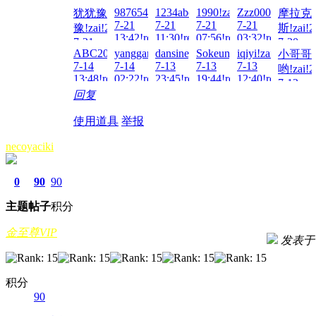
7-28
00:39!read!
987654hjh!zai!2026-
1234abc!zai!2026-
1990!zai!2026-
Zzz000!zai!2026
犹犹豫
摩拉克
14:35!read!
7-21
7-21
7-21
7-21
豫!zai!2026-
斯!zai!2
13:42!read!
11:30!read!
07:56!read!
03:32!read!
7-21
7-20
ABC2023!zai!2026-
yanggangzhi!zai!2026-
dansiney!zai!2026-
Sokeung00!zai!2026-
iqiyi!zai!2026-
小哥哥
22:58!read!
13:22!re
7-14
7-14
7-13
7-13
7-13
哟!zai!2
13:48!read!
02:22!read!
23:45!read!
19:44!read!
12:40!read!
7-13
回复
11:23!re
使用道具
举报
necoyaciki
0
90
90
主题
帖子
积分
金至尊VIP
发表于 20
积分
90