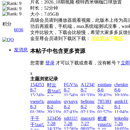
片名：2026_18期视频 模特西米钢枷口球放置
时长：52分钟
大小：7.05GB
高级会员请到播放器观看视频，此版本上传为高
积分
功后再观看，手机端，max系统端测试没事，w
6036
文件比较大，下载会比较慢，希望大家多多反馈
金至尊会员请到下载区下载：
点击直达下载区
发消息
本帖子中包含更多资源
您需要
登录
才可以下载或查看，没有帐号？
立即
x
主题浏览记录
1542538255!zai!2026-
FGV!zai!2026-
A123456...!zai!2026-
zsistiancai!zai!20
chenkm7
时云
8-7
8-7
8-7
8-6
8-6
音!zai!2026-
15:24!read!
11:54!read!
01:33!read!
20:42!read!
10:10!re
8-7
vsepr!zai!2026-
annalou666888!zai!2026-
qyxqyx199!zai!2026-
hellonuke!zai!2026-
785381577!zai!2
antik111
12:26!read!
8-3
8-2
8-2
8-2
8-2
8-1
01:28!read!
20:13!read!
07:43!read!
07:13!read!
01:57!read!
11:04!re
1234567890123!zai!2026-
xdt111!zai!2026-
maoxrji!zai!2026-
leikedun
千千
栀虞
7-28
7-28
7-27
7-26
yuuu!zai!2026-
千!zai!2026-
14:32!read!
12:56!read!
08:07!read!
16:05!re
7-27