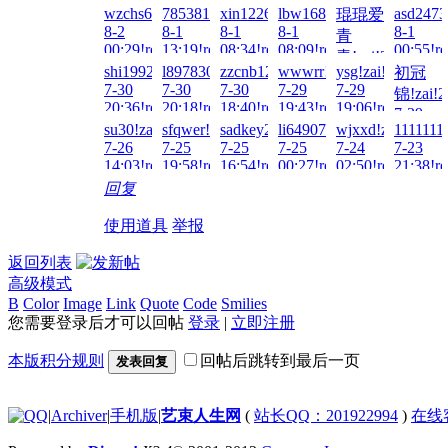
wzchs666!zai!2026-
785381577!zai!2026-
xin122698!zai!2026-
lbw16888!zai!2026-
asd2473
琨琨爱
14:28!read!
8-2
8-1
8-1
8-1
8-1
青
00:29!read!
13:19!read!
08:34!read!
08:09!read!
00:55!re
青!zai!2026-
shi19921228!zai!2026-
l897830689!zai!2026-
zzcnb123!zai!2026-
wwwrr!zai!2026-
ysg!zai!2026-
初冠
8-1
7-30
7-30
7-30
7-29
7-29
锦!zai!2
01:50!read!
20:36!read!
20:18!read!
18:40!read!
19:43!read!
19:06!read!
7-29
su30!zai!2026-
sfqwer!zai!2026-
sadkey2057!zai!2026-
li649074346!zai!2026-
wjxxd!zai!2026-
1111111
15:48!re
7-26
7-25
7-25
7-25
7-24
7-23
14:03!read!
19:58!read!
16:54!read!
00:27!read!
02:50!read!
21:38!re
回复
使用道具
举报
返回列表
高级模式
B
Color
Image
Link
Quote
Code
Smilies
您需要登录后才可以回帖
登录
|
立即注册
本版积分规则
回帖后跳转到最后一页
发表回复
|
Archiver
|
手机版
|
艺束人生网
(
站长QQ：201922994
)
在线