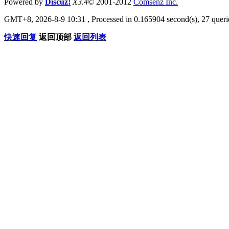
Powered by
Discuz!
X3.4
© 2001-2012
Comsenz Inc.
GMT+8, 2026-8-9 10:31
, Processed in 0.165904 second(s), 27 querie
快速回复
返回顶部
返回列表