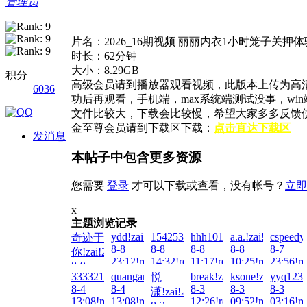
管理员
片名：2026_16期视频 丽丽内衣1小时笼子关押体
时长：62分钟
大小：8.29GB
积分
高级会员请到播放器观看视频，此版本上传为高
6036
功后再观看，手机端，max系统端测试没事，w
文件比较大，下载会比较慢，希望大家多多反馈
金至尊会员请到下载区下载：
点击直达下载区
发消息
本帖子中包含更多资源
您需要
登录
才可以下载或查看，没有帐号？
立即
x
主题浏览记录
ydd!zai!2026-
1542538255!zai!2026-
hhh101010!zai!2026-
a.a.!zai!2026-
cspeedy
奇迹于
8-8
8-8
8-8
8-8
8-7
你!zai!2026-
23:12!read!
14:32!read!
11:17!read!
10:25!read!
23:56!re
8-9
333321!zai!2026-
quangang157!zai!2026-
break!zai!2026-
ksone!zai!2026-
yyq123!
悦
02:01!read!
8-4
8-4
8-3
8-3
8-3
潇!zai!2026-
13:08!read!
13:08!read!
12:26!read!
09:52!read!
03:16!re
8-3